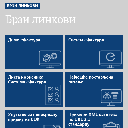
БРЗИ ЛИНКОВИ
Брзи линкови
Демо еФактура
Систем еФактура
Листа корисника
Најчешће постављена
Система еФактура
питања
Упутство за непосредну
Примери XML датотека
пријаву на СЕФ
по UBL 2.1
стандарду