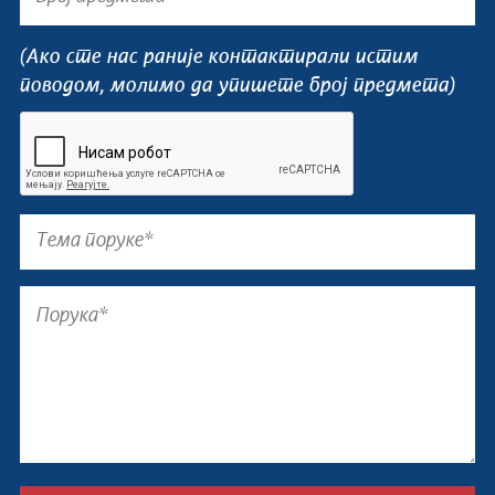
(Ако сте нас раније контактирали истим
поводом, молимо да упишете број предмета)