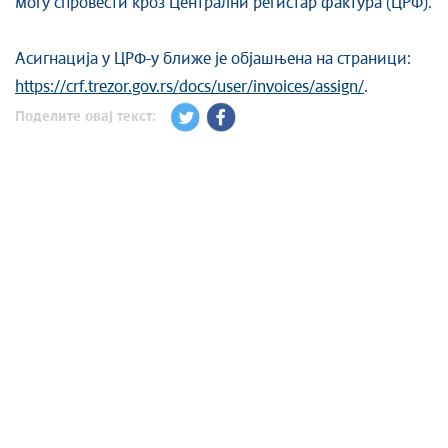
могу спровести кроз Централни регистар фактура (ЦРФ).
Асигнација у ЦРФ-у ближе је објашњена на страници:
https://crf.trezor.
gov.rs/docs/user/invoices/
assign/
.
Поделите овај текст: