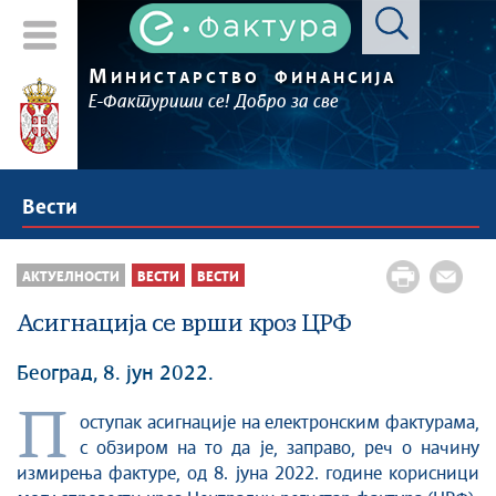
М
ИНИСТАРСТВО
ФИНАНСИЈА
Е-Фактуриши се! Добро за све
Вести
АКТУЕЛНОСТИ
ВЕСТИ
ВЕСТИ
Асигнација се врши кроз ЦРФ
Београд, 8. јун 2022.
П
оступак асигнације на електронским фактурама,
с обзиром
на то д
а је, заправо, реч о начину
измирења фактуре, од 8. јуна 2022. године корисници