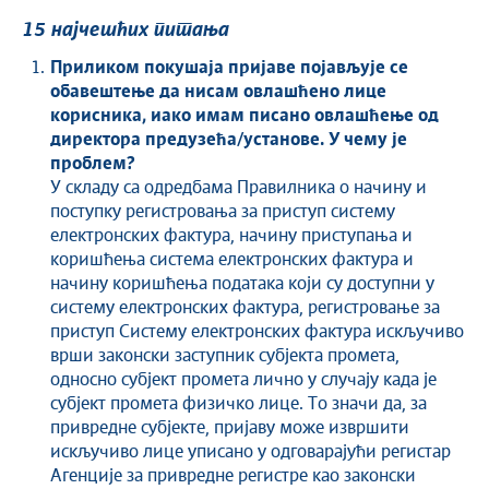
15 најчешћих питања
Приликом покушаја пријаве појављује се
обавештење да нисам овлашћено лице
корисника, иако имам писано овлашћење од
директора предузећа/установе. У чему је
проблем?
У складу са одредбама Правилника о начину и
поступку регистровања за приступ систему
електронских фактура, начину приступања и
коришћења система електронских фактура и
начину коришћења података који су доступни у
систему електронских фактура, регистровање за
приступ Систему електронских фактура искључиво
врши законски заступник субјекта промета,
односно субјект промета лично у случају када је
субјект промета физичко лице. То значи да, за
привредне субјекте, пријаву може извршити
искључиво лице уписано у одговарајући регистар
Агенције за привредне регистре као законски