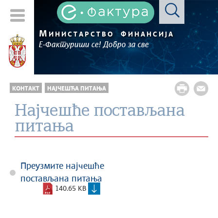
М
ИНИСТАРСТВО
ФИНАНСИЈА
Е-Фактуриши се! Добро за све
КОНТАКТ
НАЈЧЕШЋA ПИТАЊА
Најчешће постављана
питања
Преузмите најчешће
постављана питања
140.65 KB