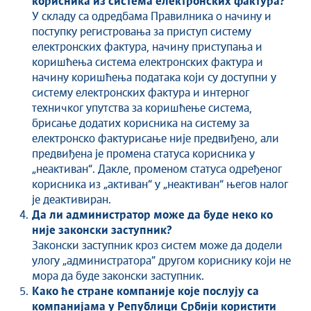
корисника из система електронских фактура?
У складу са одредбама Правилника о начину и
поступку регистровања за приступ систему
електронских фактура, начину приступања и
коришћења система електронских фактура и
начину коришћења података који су доступни у
систему електронских фактура и интерног
техничког упутства за коришћење система,
брисање додатих корисника на систему за
електронско фактурисање није предвиђено, али
предвиђена је промена статуса корисника у
„неактиван“. Дакле, променом статуса одређеног
корисника из „активан“ у „неактиван“ његов налог
је деактивиран.
Да ли администратор може да буде неко ко
није законски заступник?
Законски заступник кроз систем може да додели
улогу „администратора” другом кориснику који не
мора да буде законски заступник.
Како ће стране компаније које послују са
компанијама у Републици Србији користити