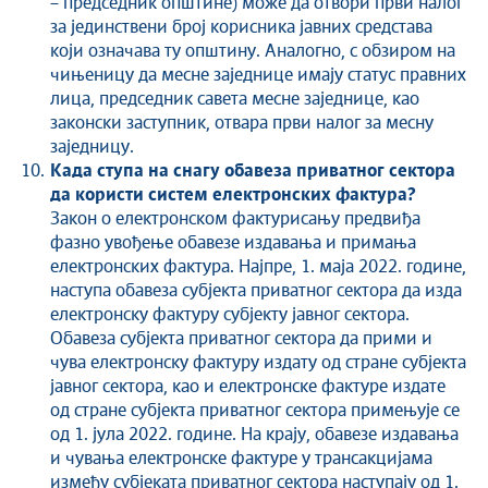
– председник општине) може да отвори први налог
за јединствени број корисника јавних средстава
који означава ту општину. Аналогно, с обзиром на
чињеницу да месне заједнице имају статус правних
лица, председник савета месне заједнице, као
законски заступник, отвара први налог за месну
заједницу.
Када ступа на снагу обавеза приватног сектора
да користи систем електронских фактура?
Закон о електронском фактурисању предвиђа
фазно увођење обавезе издавања и примања
електронских фактура. Најпре, 1. маја 2022. године,
наступа обавеза субјекта приватног сектора да изда
електронску фактуру субјекту јавног сектора.
Обавеза субјекта приватног сектора да прими и
чува електронску фактуру издату од стране субјекта
јавног сектора, као и електронске фактуре издате
од стране субјекта приватног сектора примењује се
од 1. јула 2022. године. На крају, обавезе издавања
и чувања електронске фактуре у трансакцијама
између субјеката приватног сектора наступају од 1.