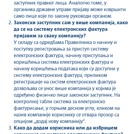
заступник правног лица. Аналогно томе, у
органима државне управе пријаву може извршити
само лице које по закону руководи органом.
Законски заступник сам у више компанија, како
да се на систему електронских фактура
пријавим за сваку компанију?
У складу са одредбама Правилника о начину и
поступку регистровања за приступ систему
електронских фактура, начину приступања и
коришћења система електронских фактура и
начину коришћења података који су доступни у
систему електронских фактура, приликом
регистрације на систем електронских фактура
дозвољава се унос више компанија у којима је
одређено физичко лице законски заступник. На
контролној табли система за електронско
фактурисање, у горњем десном углу, кликом на
назив компаније кориснику се отвара прозор са
опцијом „додај нову компанију“.
Како да додам корисника или да избришем