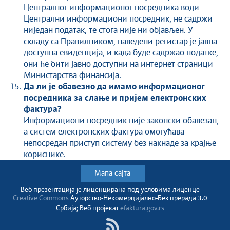
Централног информационог посредника води
Централни информациони посредник, не садржи
ниједан податак, те стога није ни објављен. У
складу са Правилником, наведени регистар је јавна
доступна евиденција, и када буде садржао податке,
они ће бити јавно доступни на интернет страници
Министарства финансија.
Да ли је обавезно да имамо информационог
посредника за слање и пријем електронских
фактура?
Информациони посредник није законски обавезан,
а систем електронских фактура омогућава
непосредан приступ систему без накнаде за крајње
кориснике.
Мапа сајта
Веб презентација jе лиценциранa под условима лиценце
Creative Commons
Ауторство-Некомерцијално-Без прерада 3.0
Србија; Веб пројекат
efaktura.gov.rs