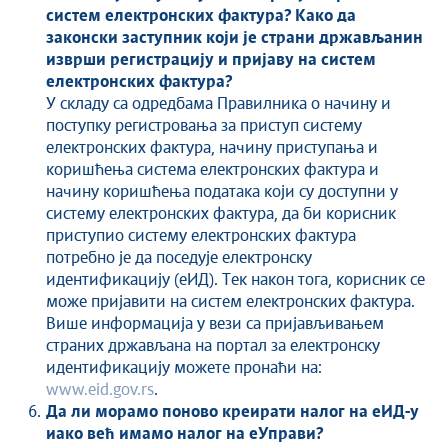
систем електронских фактура? Како да
законски заступник који је страни држављанин
изврши регистрацију и пријаву на систем
електронских фактура?
У складу са одредбама Правилника о начину и
поступку регистровања за приступ систему
електронских фактура, начину приступања и
коришћења система електронских фактура и
начину коришћења података који су доступни у
систему електронских фактура, да би корисник
приступио систему електронских фактура
потребно је да поседује електронску
идентификацију (еИД). Тек након тога, корисник се
може пријавити на систем електронских фактура.
Више информација у вези са пријављивањем
страних држављана на портал за електронску
идентификацију можете пронаћи на:
www.eid.gov.rs
.
Да ли морамо поново креирати налог на еИД-у
иако већ имамо налог на еУправи?