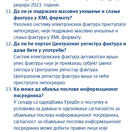
јануара 2023. године.
Да ли је подржано масовно уношење и слање
фактура у XML формату?
Уколико систему електронских фактура приступате
непосредно, није подржано масовно уношење и
слање фактура у XML формату.
Да ли ће портал Централног регистра фактура и
даље бити у употреби?
Систем електронских фактура аутоматски врши
упис фактура чији је прималац субјект јавног
сектора у Централни регистар фактура.
Централном регистру фактура више се неће
приступати непосредно.
Ко може да обавља послове информационог
посредника?
У складу са одредбама Уредбе о поступку и
условима за давање и одузимање сагласности за
обављање послова информационог посредника,
сагласност за обављање послова информационог
посредника може добити правно лице које