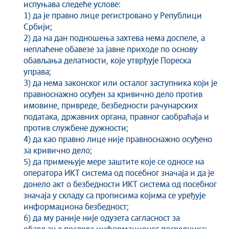
испуњава следеће услове:
1) да је правно лице регистровано у Републици
Србији;
2) да на дан подношења захтева нема доспеле, а
неплаћене обавезе за јавне приходе по основу
обављања делатности, које утврђује Пореска
управа;
3) да нема законског или осталог заступника који је
правноснажно осуђен за кривично дело против
имовине, привреде, безбедности рачунарских
података, државних органа, правног саобраћаја и
против службене дужности;
4) да као правно лице није правноснажно осуђено
за кривично дело;
5) да примењује мере заштите које се односе на
оператора ИКТ система од посебног значаја и да је
донело акт о безбедности ИКТ система од посебног
значаја у складу са прописима којима се уређује
информациона безбедност;
6) да му раније није одузета сагласност за