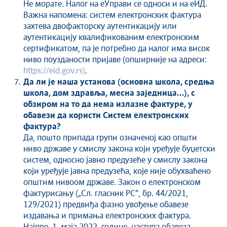
Не морате. Налог на еУправи се односи и на еИД.
Важна напомена: систем електронских фактура
захтева двофакторску аутентикацију или
аутентикацију квалификованим електронским
сертификатом, па је потребно да налог има висок
ниво поузданости пријаве (опширније на адреси:
https://eid.gov.rs)
.
Да ли је наша установа (основна школа, средња
школа, дом здравља, месна заједница…), с
обзиром на то да нема излазне фактуре, у
обавези да користи Систем електронских
фактура?
Да, пошто припада групи означеној као општи
ниво државе у смислу закона који уређује буџетски
систем, односно јавно предузеће у смислу закона
који уређује јавна предузећа, које није обухваћено
општим нивоом државе. Закон о електронском
фактурисању („Сл. гласник РС”, бр. 44/2021,
129/2021) предвиђа фазно увођење обавезе
издавања и примања електронских фактура.