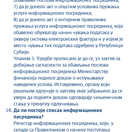
обављање послова информационог посредника;
7) да је донело акт о општим условима пружања
услуге информационог посредника;
8) да је донело акт о интерним правилима
пружања услуга информационог посредника, која
обавезно обухватају начин чувања података у
оквиру система електронских фактура и у којем је
место чувања тих података одређено у Републици
Србији.
Чланом 5. Уредбе прописано је да се, уз захтев за
добијање сагласности за обављање послова
информационог посредника Министарству
финансија подносе докази о испуњавању
наведених услова. Истовремено, органу који
решењем одлучује о захтеву није забрањено да се
увери да поднети докази одговарају чињеничном
стању у тренутку одлучивања.
Да ли постоји списак информационих
посредника?
Регистар информационих посредника, који, у
складу са Правилником о начину поступања