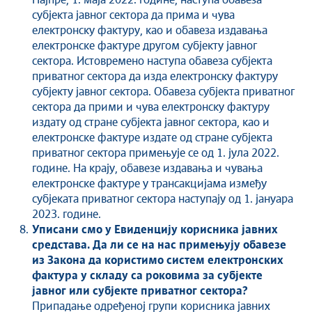
Најпре, 1. маја 2022. године, наступа обавеза
субјекта јавног сектора да прима и чува
електронску фактуру, као и обавеза издавања
електронске фактуре другом субјекту јавног
сектора. Истовремено наступа обавеза субјекта
приватног сектора да изда електронску фактуру
субјекту јавног сектора. Обавеза субјекта приватног
сектора да прими и чува електронску фактуру
издату од стране субјекта јавног сектора, као и
електронске фактуре издате од стране субјекта
приватног сектора примењује се од 1. јула 2022.
године. На крају, обавезе издавања и чувања
електронске фактуре у трансакцијама између
субјеката приватног сектора наступају од 1. јануара
2023. године.
Уписани смо у Евиденцију корисника јавних
средстава. Да ли се на нас примењују обавезе
из Закона да користимо систем електронских
фактура у складу са роковима за субјекте
јавног или субјекте приватног сектора?
Припадање одређеној групи корисника јавних