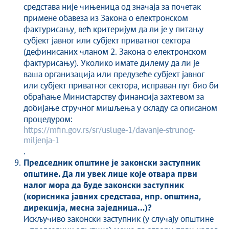
средстава није чињеница од значаја за почетак
примене обавеза из Закона о електронском
фактурисању, већ критеријум да ли је у питању
субјект јавног или субјект приватног сектора
(дефинисаних чланом 2. Закона о електронском
фактурисању). Уколико имате дилему да ли је
ваша организација или предузеће субјект јавног
или субјект приватног сектора, исправан пут био би
обраћање Министарству финансија захтевом за
добијање стручног мишљења у складу са описаном
процедуром:
https://mfin.gov.rs/sr/usluge-1/davanje-strunog-
miljenja-1
.
Председник општине је законски заступник
општине. Да ли увек лице које отвара први
налог мора да буде законски заступник
(корисника јавних средстава, нпр. општина,
дирекција, месна заједница…)?
Искључиво законски заступник (у случају општине