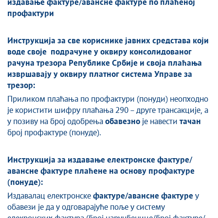
издавање фактуре/авансне фактуре по плаћеној
профактури
Инструкција за све кориснике јавних средстава који
воде своје подрачуне у оквиру консолидованог
рачуна трезора Републике Србије и своја плаћања
извршавају у оквиру платног система Управе за
трезор:
Приликом плаћања по профактури (понуди) неопходно
је користити шифру плаћања 290 – друге трансакције, а
у позиву на број одобрења
обавезно
је навести
тачан
број профактуре (понуде).
Инструкција за издавање електронске фактуре/
авансне фактуре плаћене на основу профактуре
(понуде):
Издавалац електронске
фактуре/авансне фактуре
у
обавези је да у одговарајуће поље у систему