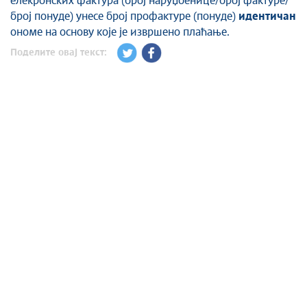
елекронских фактура (број наруџбенице/број фактуре/
број понуде) унесе број профактуре (понуде)
идентичан
ономе на основу које је извршено плаћање.
Поделите овај текст: