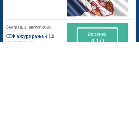
Београд, 2. август 2026.
СЕФ ажурирање 4.1.0
доступнo на
продукционом
окружењу
Београд, 1. август 2026.
Донета измена ПЕФ
Мапа сајта
Веб презентација jе лиценциранa под условима лиценце
Creative Commons
Ауторство-Некомерцијално-Без прерада 3.0
Србија; Веб пројекат
efaktura.gov.rs