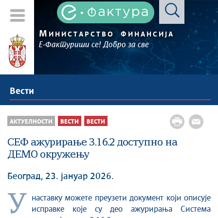
М
ИНИСТАРСТВО
ФИНАНСИЈА
Е-Фактуриши се! Добро за све
Вести
АКТУЕЛНОСТИ
ВЕСТИ
ВЕСТИ
СЕФ ажурирање 3.16.2 доступнo на
ДЕМО окружењу
Београд, 23. јануар 2026.
У
наставку можете преузети документ који описује
исправке које су део ажурирања Система