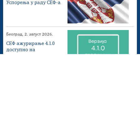
Успорења у раду СЕФ-а
Београд, 2. август 2026.
СЕФ ажурирање 4.1.0
доступнo на
продукционом
окружењу
Београд, 1. август 2026.
Донета измена ПЕФ
Мапа сајта
Веб презентација jе лиценциранa под условима лиценце
Creative Commons
Ауторство-Некомерцијално-Без прерада 3.0