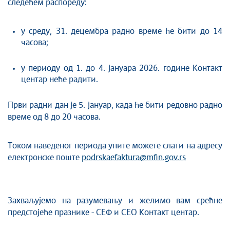
следећем распореду:
у среду, 31. децембра радно време ће бити до 14
часова;
у периоду од 1. до 4. јануара 2026. године Контакт
центар неће радити.
Први радни дан је 5. јануар, када ће бити редовно радно
време од 8 до 20 часова.
Током наведеног периода упите можете слати на адресу
електронске поште
podrskaefaktura@mfin.gov.rs
Захваљујемо на разумевању и желимо вам срећне
предстојеће празнике - СЕФ и СЕО Контакт центар.