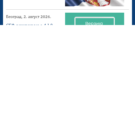
Београд, 2. август 2026.
СЕФ ажурирање 4.1.0
доступнo на
продукционом
окружењу
Београд, 1. август 2026.
Донета измена ПЕФ
Мапа сајта
Веб презентација jе лиценциранa под условима лиценце
Creative Commons
Ауторство-Некомерцијално-Без прерада 3.0
Србија; Веб пројекат
efaktura.gov.rs