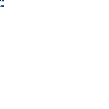
са
их