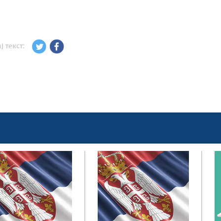
ј текст: