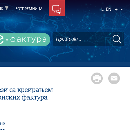
ИК
ЕОТПРЕМНИЦА
L
EN
+
-
ези са креирањем
онских фактура
ине