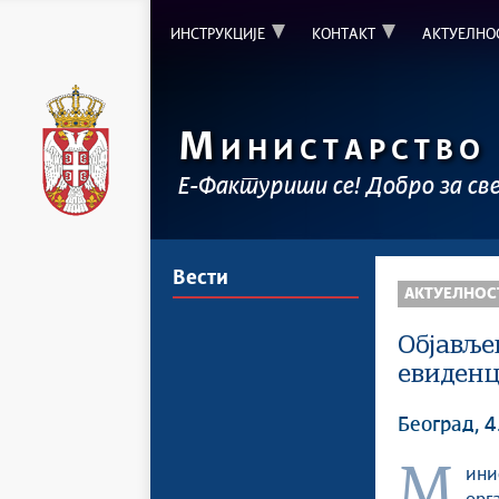
ИНСТРУКЦИЈЕ
КОНТАКТ
АКТУЕЛНО
М
ИНИСТАРСТВО
Е-Фактуриши се! Добро за св
Вести
АКТУЕЛНОС
Објавље
евиденц
Београд, 
Мин