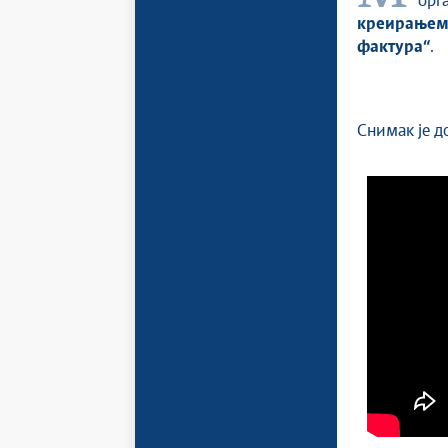
орг
креирањем 
фактура
“
.
Снимак је до