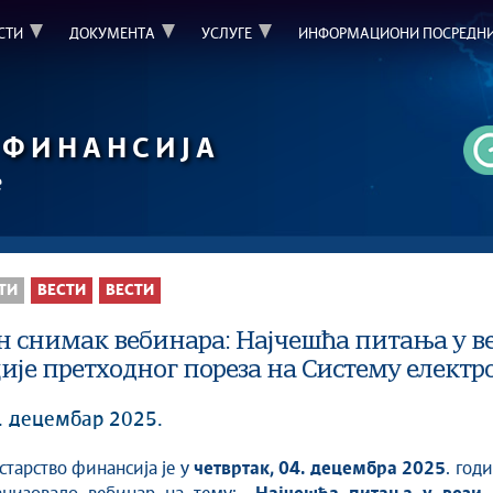
СТИ
ДОКУМЕНТА
УСЛУГЕ
ИНФОРМАЦИОНИ ПОСРЕДН
ФИНАНСИЈА
е
ТИ
ВЕСТИ
ВЕСТИ
н снимак вебинара: Најчешћа питања у в
ије претходног пореза на Систему електр
4. децембар 2025.
истарство финансија је у
четвртак, 04. децембра 2025
. год