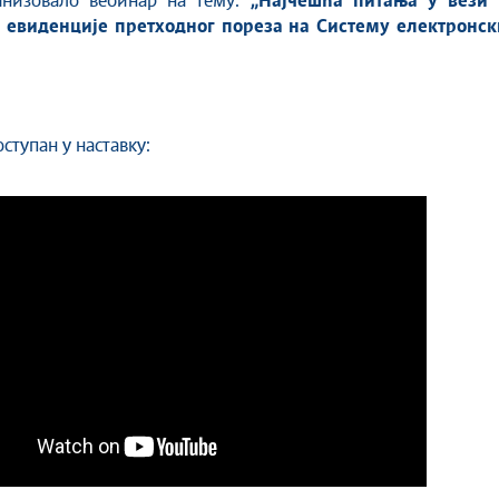
анизовало вебинар на тему:
„
Најчешћа питања у вези 
евиденције претходног пореза на Систему електронск
ступан у наставку: