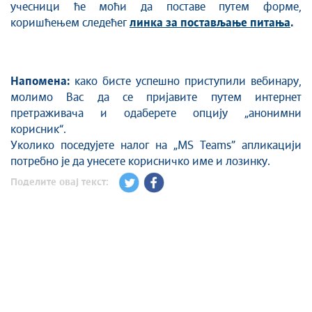
учесници ће моћи да поставе путем форме,
коришћењем следећег
линка за постављање питања
.
Напомена:
како бисте успешно приступили вебинару,
молимо Вас да се пријавите путем интернет
претраживача и одаберете опцију „анонимни
корисник“.
Уколико поседујете налог на „MS Teams” апликацији
потребно је да унесете корисничко име и лозинку.
Поделите овај текст: