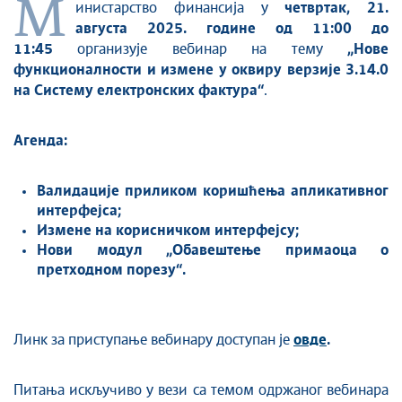
М
инистарство финансија у
четвртак, 21.
августа 2025. године
од 11:00 до
11:45
организује вебинар на тему
„Нове
функционалности и измене у оквиру верзије 3.14.0
на Систему електронских фактура
“
.
Агенда:
Валидације приликом коришћења апликативног
интерфејса;
Измене на корисничком интерфејсу;
Нови модул „Обавештење примаоца о
претходном порезу“.
Линк за приступање вебинару доступан је
овде
.
Питања искључиво у вези са темом одржаног вебинара