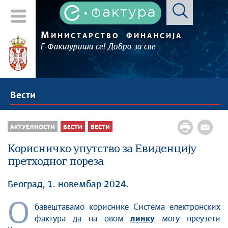
М
ИНИСТАРСТВО
ФИНАНСИЈА
Е-Фактуриши се! Добро за све
Вести
АКТУЕЛНОСТИ
ВЕСТИ
ВЕСТИ
Корисничко упутство за Евиденцију
претходног пореза
Београд, 1. новембар 2024.
О
бавештавамо кориснике Система електронских
фактура да на овом
линку
могу преузети