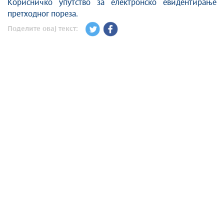
Корисничко упутство за електронско евидентирање
претходног пореза.
Поделите овај текст: