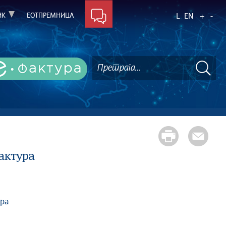
ИК
ЕОТПРЕМНИЦА
L
EN
+
-
актура
ра