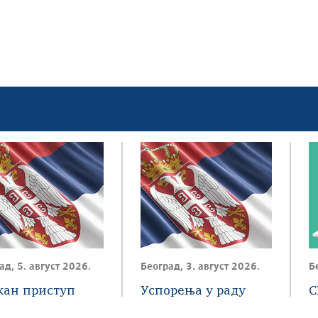
ад, 5. август 2026.
Београд, 3. август 2026.
Б
жан приступ
Успорења у раду
С
ем Портала еИД
СЕФ-а
д