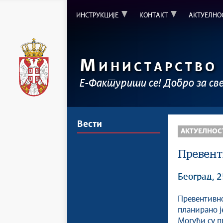
ИНСТРУКЦИЈЕ
КОНТАКТ
АКТУЕЛНО
М
ИНИСТАРСТВО
Е-Фактуриши се! Добро за св
Вести
АКТУЕЛНОС
Превент
Београд, 2
Превентивн
планирано ј
Могући су п