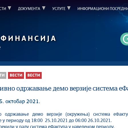
СТИ
ДОКУМЕНТА
УСЛУГЕ
ИНФОРМАЦИОНИ ПОСРЕДН
ФИНАНСИЈА
е
ТИ
ВЕСТИ
ВЕСТИ
ивно одржавање демо верзије система еФ
5. октобар 2021.
о одржавање демо верзије (окружења) система еФакту
е у периоду од 18:00 25.10.2021 до 06:00 26.10.2021.
рекиди у раду система еФактура у наведеном периоду.