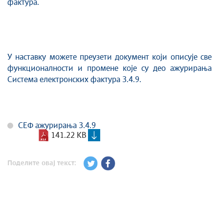
фактура.
У наставку можете преузети документ који описује све
функционалности и промене које су део ажурирања
Система електронских фактура 3.4.9.
СЕФ ажурирања 3.4.9
141.22 KB
Поделите овај текст: