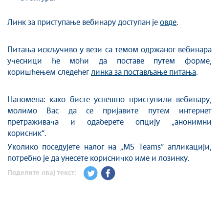
Линк за приступање вебинару доступан је
овде
.
Питања искључиво у вези са темом одржаног вебинара
учесници ће моћи да поставе путем форме,
коришћењем следећег
линка за постављање питања
.
Напомена: како бисте успешно приступили вебинару,
молимо Вас да се пријавите путем интернет
претраживача и одаберете опцију „анонимни
корисник“.
Уколико поседујете налог на „MS Teams” апликацији,
потребно је да унесете корисничко име и лозинку.
Поделите овај текст: