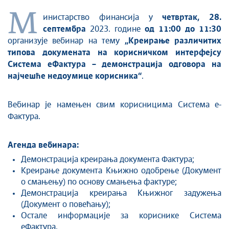
М
инистарство финансија у
четвртак, 28.
септембра
2023. године
од 11:00 до 11:30
организује вебинар на тему
„Креирање различитих
типова докумената на корисничком интерфејсу
Система еФактура – демонстрација одговора на
најчешће недоумице корисника“
.
Вебинар је намењен свим корисницима Система е-
Фактура.
Агенда вебинара:
Демонстрација креирања документа Фактура;
Креирање документа Књижно одобрење (Документ
о смањењу) по основу смањења фактуре;
Демонстрација креирања Књижног задужења
(Документ о повећању);
Остале информације за кориснике Система
еФактура.