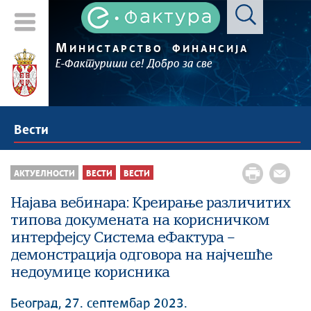
М
ИНИСТАРСТВО
ФИНАНСИЈА
Е-Фактуриши се! Добро за све
Вести
АКТУЕЛНОСТИ
ВЕСТИ
ВЕСТИ
Најава вебинара: Креирање различитих
типова докумената на корисничком
интерфејсу Система еФактура –
демонстрација одговора на најчешће
недоумице корисника
Београд, 27. септембар 2023.