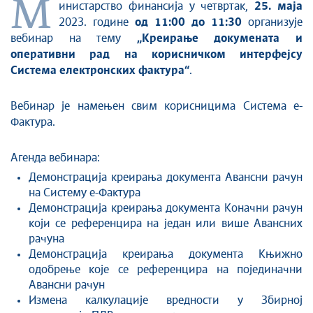
М
инистарство финансија у четвртак,
25. мaja
2023. године
од 11:00 до 11:30
организује
вебинар на тему
„Креирање докумената и
оперативни рад на корисничком интерфејсу
Система електронских фактура“
.
Вебинар је намењен свим корисницима Система е-
Фактура.
Агенда вебинара:
Демонстрација креирања документа Авансни рачун
на Систему е-Фактура
Демонстрација креирања документа Коначни рачун
који се референцира на један или више Авансних
рачуна
Демонстрација креирања документа Књижно
одобрење које се референцира на појединачни
Авансни рачун
Измена калкулације вредности у Збирној