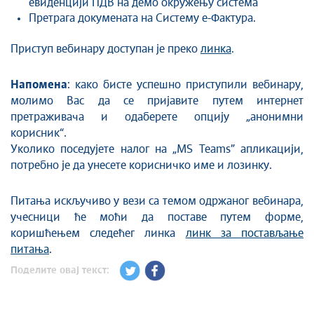
евиденцији ПДВ на демо окружењу система
Претрага докумената на Систему е-Фактура.
Приступ вебинару доступан је преко
линка
.
Напомена
: како бисте успешно приступили вебинару,
молимо Вас да се пријавите путем интернет
претраживача и одаберете опцију „анонимни
корисник“.
Уколико поседујете налог на „MS Teams” апликацији,
потребно је да унесете корисничко име и лозинку.
Питања искључиво у вези са темом одржаног вебинара,
учесници ће моћи да поставе путем форме,
коришћењем следећег линка
линк за постављање
питања
.
Поделите овај текст: