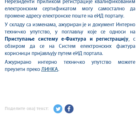
Нерезиденти приликом регистрације квалификованим
електронским сертификатом могу самостално да
промене адресу електронске поште на еИД порталу.
У складу са изменама, ажуриран је и документ Интерно
техничко упутство, у поглављу које се односи на
Приступање систему е-Фактура и регистрацију
, с
обзиром да се на Систем електронских фактура
корисници пријављују путем еИД портала.
Ажурирано интерно техничко упутство можете
преузети преко
ЛИНКА
.
Поделите овај текст: