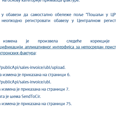
” на основу категорије примаоца фактуре.
у у обавези да самостално обележе поље ”Пошаљи у ЦР
 неопходно регистровати обавезу у Централном регист
а измена је произвела следеће корекције
цификацији апликативног интерфејса за непосредан прист
ктронских фактура
:
/publicApi/sales-invoice/
ubl/upload.
змена је приказана на страници 6.
/publicApi/sales-invoice/
ubl.
змена је приказана на страници 7.
та је шема
SendToCir.
змена је приказана на страници 75.