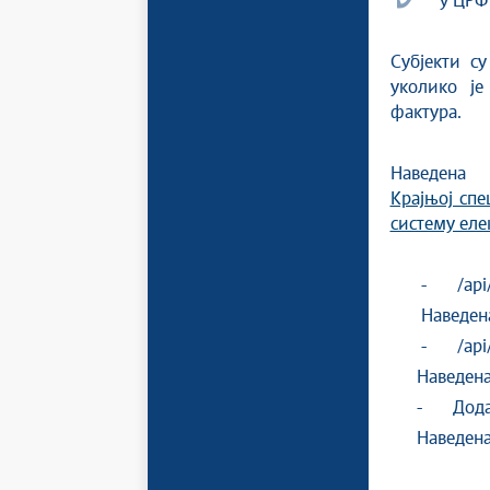
у ЦРФ
Субјекти с
уколико је
фактура.
Наведен
Крајњој
спе
систему еле
-
/api
Наведена и
-
/api
Наведена и
-
Дода
Наведена и