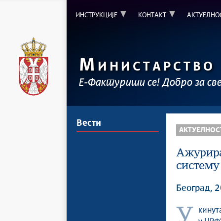
ИНСТРУКЦИЈЕ
КОНТАКТ
АКТУЕЛНО
М
ИНИСТАРСТВО
Е-Фактуриши се! Добро за св
Вести
АКТУЕЛНОС
Ажурира
систему
Београд, 2
Укинута је функционалност аутоматског селектовања поља ”Пошаљи