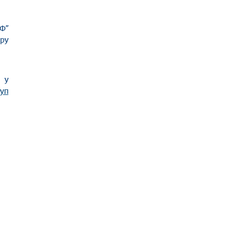
Ф”
ру
 у
уп