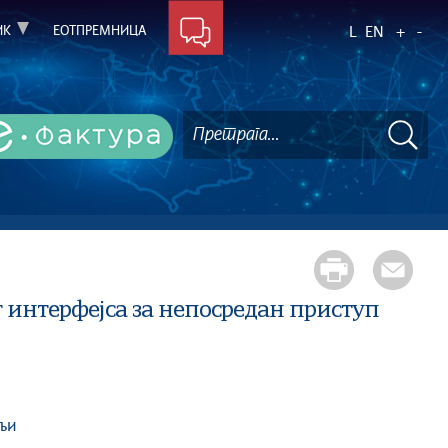
ИК
ЕОТПРЕМНИЦА
L
EN
+
-
интерфејса за непосредан приступ