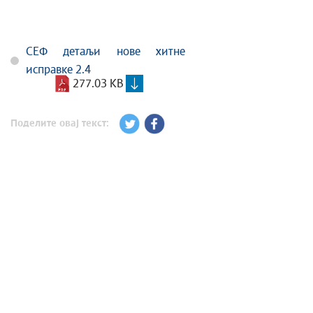
СЕФ детаљи нове хитне
исправке 2.4
277.03 KB
Поделите овај текст: