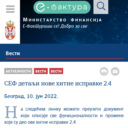
М
ИНИСТАРСТВО
ФИНАНСИЈА
Е-Фактуриши се! Добро за све
Вести
АКТУЕЛНОСТИ
ВЕСТИ
ВЕСТИ
СЕФ детаљи нове хитне исправке 2.4
Београд, 10. јун 2022.
Н
а следећем линку можете преузети документ
који описује све функционалности и промене
које су део ове хитне исправке 2.4