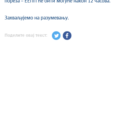
пореза – ЕЕПП ће бити могуће након 12 часова.
Захваљујемо на разумевању.
Поделите овај текст: