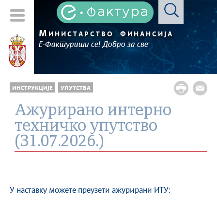
М
ИНИСТАРСТВО
ФИНАНСИЈА
Е-Фактуриши се! Добро за све
ИНСТРУКЦИЈЕ
УПУТСТВА
Ажурирано интерно
техничко упутство
(31.07.2026.)
У наставку можете преузети ажурирани ИТУ: