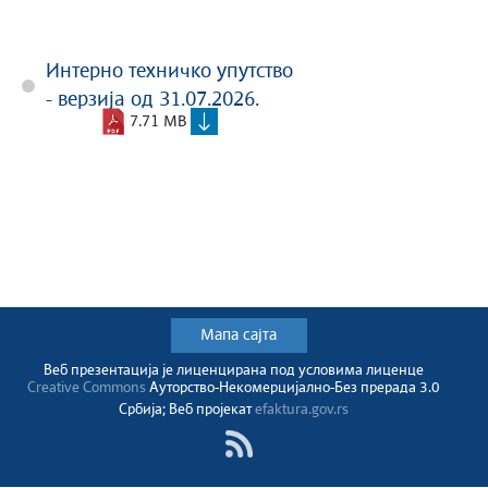
Интерно техничко упутство
- верзија од 31.07.2026.
7.71 MB
Мапа сајта
Веб презентација jе лиценциранa под условима лиценце
Creative Commons
Ауторство-Некомерцијално-Без прерада 3.0
Србија; Веб пројекат
efaktura.gov.rs