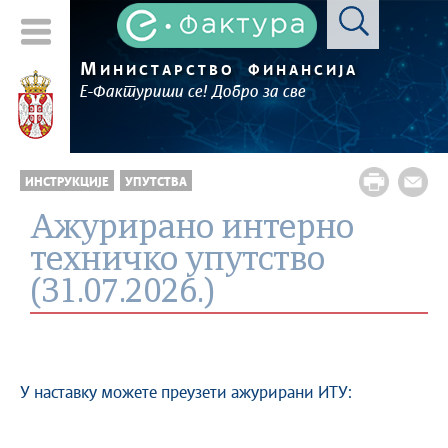
М
ИНИСТАРСТВО
ФИНАНСИЈА
Е-Фактуриши се! Добро за све
ИНСТРУКЦИЈЕ
УПУТСТВА
Ажурирано интерно
техничко упутство
(31.07.2026.)
У наставку можете преузети ажурирани ИТУ: