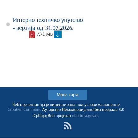
Интерно техничко упутство
- верзија од 31.07.2026.
7.71 MB
Мапа сајта
Веб презентација jе лиценциранa под условима лиценце
Creative Commons
Ауторство-Некомерцијално-Без прерада 3.0
Србија; Веб пројекат
efaktura.gov.rs